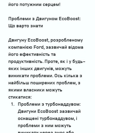
його потужним серцем!
Проблеми з Двигуном EcoBoost: 
Що варто знати
Двигуну EcoBoost, розробленому 
компанією Ford, зазвичай відома 
його ефективність та 
продуктивність. Проте, як і у будь-
яких інших двигунів, можуть 
виникати проблеми. Ось кілька з 
найбільш поширених проблем, з 
якими власники можуть 
стикатися:
Проблеми з турбонаддувом:
Двигуни EcoBoost зазвичай 
оснащені турбонаддувом, і 
проблеми з ним можуть 
виникати через знос або 