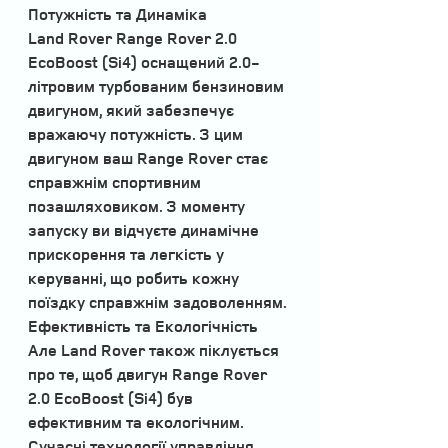
Потужність та Динаміка
Land Rover Range Rover 2.0 
EcoBoost (Si4) оснащений 2.0-
літровим турбованим бензиновим 
двигуном, який забезпечує 
вражаючу потужність. З цим 
двигуном ваш Range Rover стає 
справжнім спортивним 
позашляховиком. З моменту 
запуску ви відчуєте динамічне 
прискорення та легкість у 
керуванні, що робить кожну 
поїздку справжнім задоволенням.
Ефективність та Екологічність
Але Land Rover також піклується 
про те, щоб двигун Range Rover 
2.0 EcoBoost (Si4) був 
ефективним та екологічним. 
Сучасні технології управління 