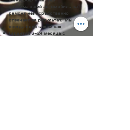
принимающий автомобиль на
ремонт, непосредственно
отвечает за результат. Мы
всегда подскажем как
Гарантия 6-24 месяца
с
ограничением и без
ограничения пробега (в
зависимости от узла и
агрегата). На все работы по
ремонту и обслуживанию мы
предоставляем документы с
условиями гарантии.
Современное оборудование.
В
ремонте и диагностике мы
используем оригинальное
профессиональное
оборудование и гарантируем
результат.
Большой ассортимент