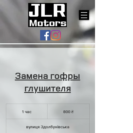
Замена гофры
глушителя
800
українських
1 час
1
800 ₴
гривень
ч
а
вулиця Здолбунівська