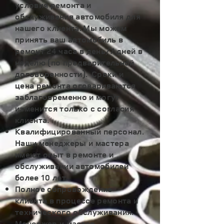
условия ремонта и
обслуживания автомобиля для
нашего клиента. Мы можем
принять ваш автомобиль в
ремонт 24 часа в день/7 дней в
неделю (по предварительной
договоренности). Сроки и
цена ремонта оговариваются
заблаговременно и могут
изменится только с согласия
клиента.
Квалифицированный персонал.
Наши менеджеры и мастера
имеют опыт в ремонте и
обслуживании автомобилей
более 10 лет.
​Полное сопровождение
клиента в процессе ремонта и
технического обслуживания.
Менеджер и мастер,